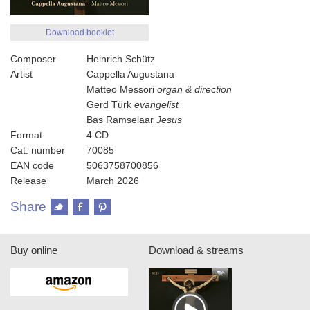
Download booklet
Composer
Heinrich Schütz
Artist
Cappella Augustana
Matteo Messori
organ & direction
Gerd Türk
evangelist
Bas Ramselaar
Jesus
Format
4 CD
Cat. number
70085
EAN code
5063758700856
Release
March 2026
Share
Buy online
Download & streams